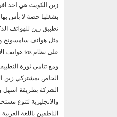
زين الكويت هي احد افر
بشغلها حصة لا بأس بها 
تطبيق زين للهواتف الذكي
مثل هواتف سامسونج وه
على نظام ios هواتف الاي فون والايباد .
ومع تنامي ثورة التطبيق
الخاص بمشتركي زين ال
الشركة بطريقة اسهل واب
والانجليزية لتنوع مست
الناطقين باللغة العربية 