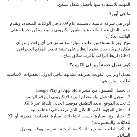
المهمة للاستفادة منها بأفضل شكل ممكن.
ما هي أوبر؟
أوبر هي شركة عالمية تأسست عام 2009 في الولايات المتحدة، وتقدم
خدمة النقل عند الطلب عبر تطبيق إلكتروني بسيط يمكن تحميله على
الهاتف الذكي.
تتيح أوبر للمستخدمين طلب سيارة مع سائق في أي وقت ومن أي
مكان تقريبًا، حيث يعتمد النظام على تقنية تحديد الموقع الجغرافي
(GPS) لربط الراكب بأقرب سائق متاح.
كيف تعمل خدمة أوبر في الكويت؟
تعمل أوبر في الكويت بطريقة مشابهة لباقي الدول. الخطوات الأساسية
لطلب سيارة هي:
1. تحميل التطبيق: من متجر App Store أو Google Play.
2. تسجيل الدخول: باستخدام البريد الإلكتروني أو رقم الهاتف.
3. تحديد الموقع: يحدد التطبيق موقعك الحالي تلقائيًا عبر GPS.
4. إدخال الوجهة: اكتب المكان الذي ترغب في الذهاب إليه.
5. اختيار نوع السيارة: حسب احتياجاتك (سيارة اقتصادية، مميزة، أو XL
للعائلات والمجموعات).
6. تأكيد الطلب: ستظهر لك تكلفة الرحلة التقريبية ووقت وصول
السائق.