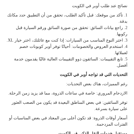
نصائح عند طلب أوبر في الكويت
1. تأكد من موقعك: قبل تأكيد الطلب، تحقق من أن التطبيق حدد مكانك
بدقة.
2. راجع بيانات السائق: تحقق من صورة السائق ورقم السيارة قبل
ركوبها.
3. اختر النوع المناسب من السيارات: إذا كنت مع عائلتك، اختر خيار XL.
4. استخدم العروض والخصومات: أحيانًا توفر أوبر كوبونات خصم
لعملائها.
5. تابع التقييمات: السائقون ذوو التقييمات العالية غالبًا يقدمون خدمة
أفضل.
التحديات التي قد تواجه أوبر في الكويت
رغم المميزات، هناك بعض التحديات:
الازدحام المروري: خاصة في ساعات الذروة، مما قد يزيد زمن الرحلة.
توفر السائقين: في بعض المناطق البعيدة قد يكون من الصعب العثور
على سيارة بسرعة.
أسعار أوقات الذروة: قد تكون أعلى من المعتاد في بعض المناسبات أو
الفترات المزدحمة.
مستقبل خدمات النقل الذكي في الكويت